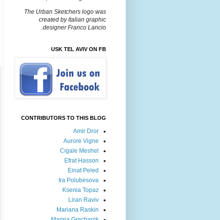
The Urban Sketchers logo was
created by Italian graphic
designer Franco Lancio.
USK TEL AVIV ON FB
CONTRIBUTORS TO THIS BLOG
Amir Dror
Aurore Vigne
Cigale Meshel
Efrat Hasson
Einat Peled
Ira Polubesova
Ksenia Topaz
Liran Raviv
Mariana Raskin
Marina Grechanik