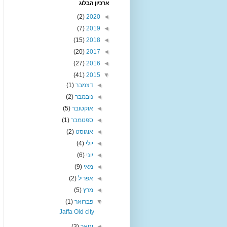
ארכיון הבלוג
(2)
2020
◄
(7)
2019
◄
(15)
2018
◄
(20)
2017
◄
(27)
2016
◄
(41)
2015
▼
◄
דצמבר
(1)
◄
נובמבר
(2)
◄
אוקטובר
(5)
◄
ספטמבר
(1)
◄
אוגוסט
(2)
◄
יולי
(4)
◄
יוני
(6)
◄
מאי
(9)
◄
אפריל
(2)
◄
מרץ
(5)
▼
פברואר
(1)
Jaffa Old city
◄
ינואר
(3)