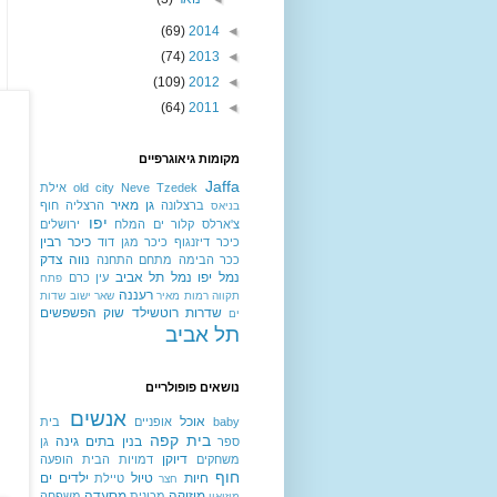
(69)
2014
◄
(74)
2013
◄
(109)
2012
◄
(64)
2011
◄
מקומות גיאוגרפיים
Jaffa
Neve Tzedek
old city
אילת
גן מאיר
ברצלונה
הרצליה
חוף
בניאס
יפו
צ'ארלס קלור
ים המלח
ירושלים
כיכר רבין
כיכר דיזנגוף
כיכר מגן דוד
נווה צדק
ככר הבימה
מתחם התחנה
נמל יפו
נמל תל אביב
עין כרם
פתח
רעננה
תקווה
רמות מאיר
שאר ישוב
שדות
שדרות רוטשילד
שוק הפשפשים
ים
תל אביב
נושאים פופולריים
אנשים
אוכל
baby
אופניים
בית
בית קפה
בנין
בתים
גינה
ספר
גן
דיוקן
משחקים
דמויות
הבית
הופעה
חוף
חיות
טיול
ילדים
ים
טיילת
חצר
מוזיקה
מסעדה
מכונית
משפחה
מוזיאון