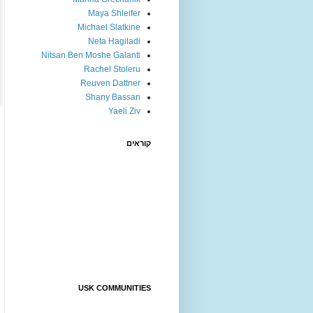
Maya Shleifer
Michael Slatkine
Neta Hagiladi
Nitsan Ben Moshe Galanti
Rachel Stoleru
Reuven Dattner
Shany Bassan
Yaeli Ziv
קוראים
USK COMMUNITIES