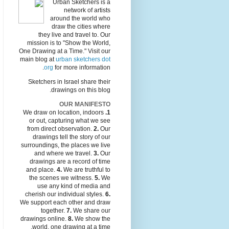
Urban Sketchers is a
network of artists
around the world who
draw the cities where
they live and travel to. Our
mission is to "Show the World,
One Drawing at a Time." Visit our
main blog at
urban sketchers dot
org
for more information.
Sketchers in Israel share their
drawings on this blog.
OUR MANIFESTO
We draw on location, indoors
1.
or out, capturing what we see
from direct observation.
2.
Our
drawings tell the story of our
surroundings, the places we live
and where we travel.
3.
Our
drawings are a record of time
and place.
4.
We are truthful to
the scenes we witness.
5.
We
use any kind of media and
cherish our individual styles.
6.
We support each other and draw
together.
7.
We share our
drawings online.
8.
We show the
world, one drawing at a time.