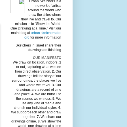
Urban Sketchers is a
network of artists
around the world who
draw the cities where
they live and travel to. Our
mission is to "Show the World,
One Drawing at a Time." Visit our
main blog at
urban sketchers dot
org
for more information.
Sketchers in Israel share their
drawings on this blog.
OUR MANIFESTO
We draw on location, indoors
1.
or out, capturing what we see
from direct observation.
2.
Our
drawings tell the story of our
surroundings, the places we live
and where we travel.
3.
Our
drawings are a record of time
and place.
4.
We are truthful to
the scenes we witness.
5.
We
use any kind of media and
cherish our individual styles.
6.
We support each other and draw
together.
7.
We share our
drawings online.
8.
We show the
world, one drawing at a time.