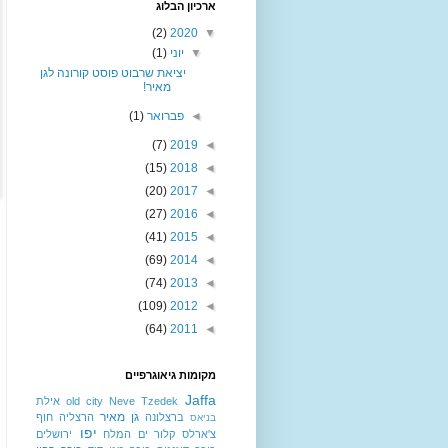
ארכיון הבלוג
(2)
2020
▼
▼
יוני
(1)
יציאת שרבוט פוסט קורונה לגן
מאיר!
◄
פברואר
(1)
(7)
2019
◄
(15)
2018
◄
(20)
2017
◄
(27)
2016
◄
(41)
2015
◄
(69)
2014
◄
(74)
2013
◄
(109)
2012
◄
(64)
2011
◄
מקומות גיאוגרפיים
Jaffa
Neve Tzedek
old city
אילת
גן מאיר
ברצלונה
הרצליה
חוף
בניאס
יפו
צ'ארלס קלור
ים המלח
ירושלים