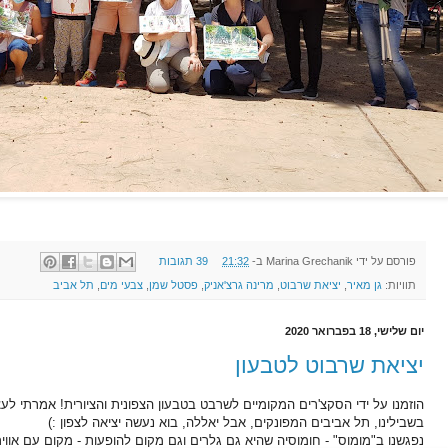
פורסם על ידי
Marina Grechanik
ב-
21:32
39 תגובות
תוויות:
גן מאיר
,
יציאת שרבוט
,
מרינה גרצ'אניק
,
פסטל שמן
,
צבעי מים
,
תל אביב
יום שלישי, 18 בפברואר 2020
יציאת שרבוט לטבעון
הוזמנו על ידי הסקצ'רים המקומיים לשרבט בטבעון הצפונית והציורית! אמרתי לע
בשבילינו, תל אביבים המפונקים, אבל יאללה, בוא נעשה יציאה לצפון :)
נפגשנו ב"מומוס" - חומוסיה שהיא גם גלרים וגם מקום להופעות - מקום עם אווי