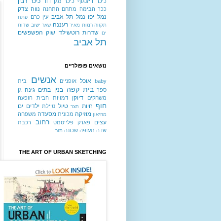
כיכר רבין
כיכר דיזנגוף
כיכר מגן דוד
נווה צדק
ככר הבימה
מתחם התחנה
נמל יפו
נמל תל אביב
עין כרם
פתח
רעננה
תקווה
רמות מאיר
שאר ישוב
שדות
שדרות רוטשילד
שוק הפשפשים
ים
תל אביב
נושאים פופולריים
אנשים
אוכל
baby
אופניים
בית
בית קפה
בנין
בתים
גינה
ספר
גן
דיוקן
משחקים
דמויות
הבית
הופעה
חוף
חיות
טיול
ילדים
ים
טיילת
חצר
מוזיקה
מסעדה
מכונית
משפחה
מוזיאון
רחוב
עצים
פארק
פלייסמט
רכבת
שדה תעופה
שכונה
תור
THE ART OF URBAN SKETCHING