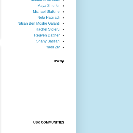
Maya Shleifer
Michael Slatkine
Neta Hagiladi
Nitsan Ben Moshe Galanti
Rachel Stoleru
Reuven Dattner
Shany Bassan
Yaeli Ziv
קוראים
USK COMMUNITIES