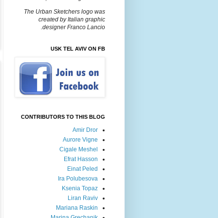
The Urban Sketchers logo was
created by Italian graphic
designer Franco Lancio.
USK TEL AVIV ON FB
CONTRIBUTORS TO THIS BLOG
Amir Dror
Aurore Vigne
Cigale Meshel
Efrat Hasson
Einat Peled
Ira Polubesova
Ksenia Topaz
Liran Raviv
Mariana Raskin
Marina Grechanik