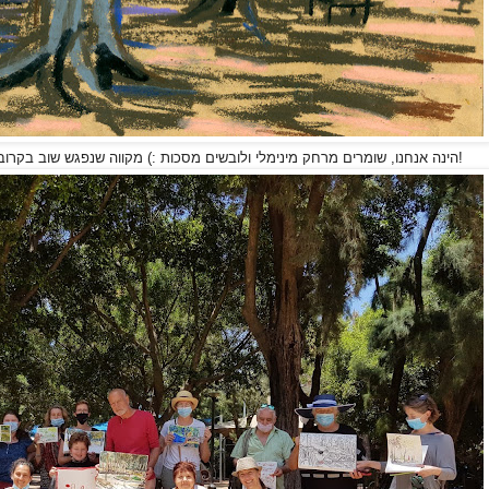
!הינה אנחנו, שומרים מרחק מינימלי ולובשים מסכות :) מקווה שנפגש שוב בקרוב!