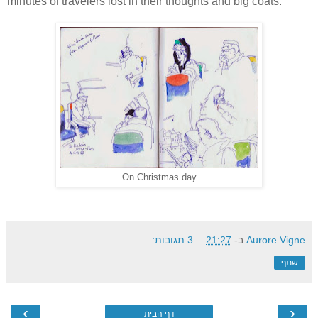
minutes of travelers lost in their thoughts and big coats.
On Christmas day
Aurore Vigne
ב-
21:27
3 תגובות:
שתף
›
‹
דף הבית