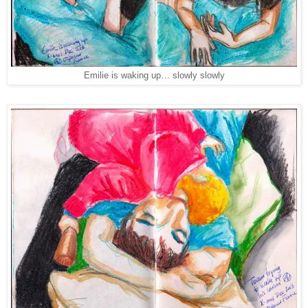
Emilie is waking up… slowly slowly