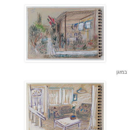
במזגן