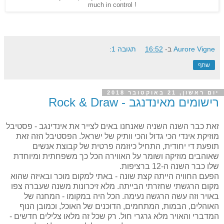
much in control !
Aurore Vigne
ב-
16:52
תגובה 1:
שתף
יום ראשון, 21 באוקטובר 2018
רישומים מאינדנגב - Rock & Draw
זאת כבר השנה השניה שאנחנו באים לצייר את אינדינגב - פסטיבל
מוזיקת אינדי הכי גדול והכי וותיק של ישראל. הפסטיבל הזה זאת
תופעת די יחודית, התחיל כיוזמה פרטית של קבוצת אנשים
שאוהבים מוזיקה ושומר על האווירה הכל כך משפחתית ומיוחדת
שלו כבר השנה ה-12 ברציפות.
הפעם החוויה הייתה קצת שונה - באתי למקום מוכר ובאיזה שהוא
מקום הרגשתי שחזרתי הבייתה. מלא זיכרונות משנה שעברה צפו
באויר וזה עשה הרגשה נעימה. הכל היה במקומו - המחנה של
האוהלים, הבמות, המתחמים, הדוכנים של האוכל, וכמובן הנוף
המדברי והאויר מלא גרגרי חול. רק שכל זה מלאו צלילים חדשים -