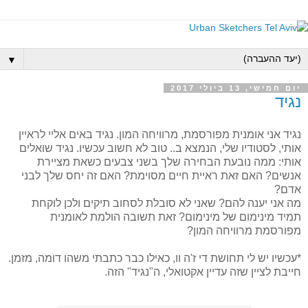
▼
יום חמישי, 13 ביולי 2017
נגיד
נגיד אני אומנית מפורסמת, מרוויחה המון. נגיד באים אליי לראיין
אותי, לסטודיו שלי, הנמצא ב.. טוב לא חשוב עכשיו. נגיד שואלים
אותי: ממה נובעת הבחירה שלך בשני צבעים כשאת מציירת
אנשים? האם זאת ראיית חיים מסוימת? האם זה יחס שלך לבני
אדם?
מה אני יענה להם? שאני לא סובלת לסחוב תיקים ולכן לוקחת
תמיד מינימום של מינימום? זאת תשובה הולמת לאומנית
מפורסמת מרוויחה המון?
*עכשיו יש לי תחושת די ז'ה וו, כאילו כבר כתבתי משהו דומה, מזמן.
חייבת לציין שזה עדיין אקטואלי, ה"נגיד" הזה.