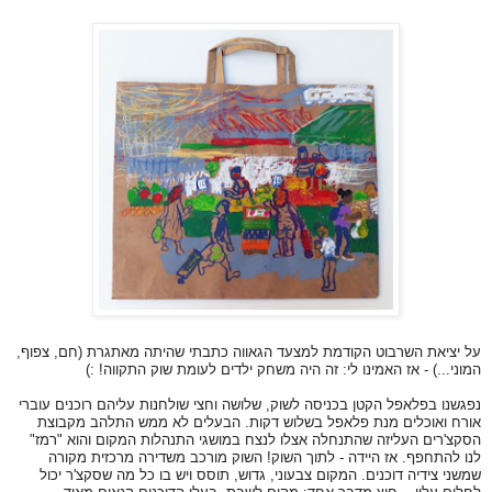
על יציאת השרבוט הקודמת למצעד הגאווה כתבתי שהיתה מאתגרת (חם, צפוף,
המוני...) - אז האמינו לי: זה היה משחק ילדים לעומת שוק התקווה! :)
נפגשנו בפלאפל הקטן בכניסה לשוק, שלושה וחצי שולחנות עליהם רוכנים עוברי
אורח ואוכלים מנת פלאפל בשלוש דקות. הבעלים לא ממש התלהב מקבוצת
הסקצ'רים העליזה שהתנחלה אצלו לנצח במושגי התנהלות המקום והוא "רמז"
לנו להתחפף. אז היידה - לתוך השוק! השוק מורכב משדירה מרכזית מקורה
שמשני צידיה דוכנים. המקום צבעוני, גדוש, תוסס ויש בו כל מה שסקצ'ר יכול