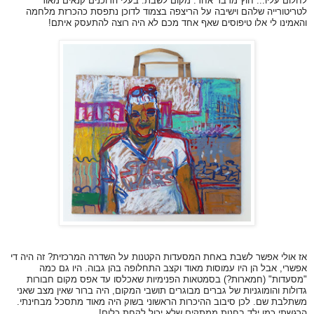
לחלום עליו... חוץ מדבר אחד: מקום לשבת. בעלי הדוכנים קנאים מאוד
לטריטורייה שלהם וישיבה על הריצפה בצמוד לדוכן נתפסת כהכרזת מלחמה
והאמינו לי אלו טיפוסים שאף אחד מכם לא היה רוצה להתעסק איתם!
אז אולי אפשר לשבת באחת המסעדות הקטנות על השדרה המרכזית? זה היה די
אפשרי, אבל הן היו עמוסות מאוד וקצב התחלופה בהן גבוה. היו גם כמה
"מסעדות" (חמארות?) בסמטאות הפנימיות שאכלסו עד אפס מקום חבורות
גדולות והומוגניות של גברים מבוגרים תושבי המקום, היה ברור שאין מצב שאני
משתלבת שם. לכן סיבוב ההיכרות הראשוני בשוק היה מאוד מתסכל מבחינתי.
הרגשתי כמו ילד בחנות ממתקים שלא יכול לקחת כלום!