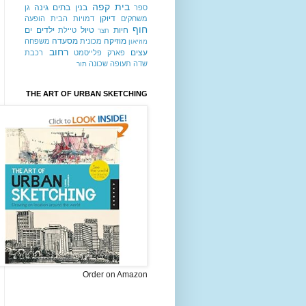
בית קפה
בנין
בתים
גינה
ספר
גן
דיוקן
משחקים
דמויות
הבית
הופעה
חוף
חיות
טיול
ילדים
ים
טיילת
חצר
מוזיקה
מסעדה
מכונית
משפחה
מוזיאון
רחוב
עצים
פארק
פלייסמט
רכבת
שדה תעופה
שכונה
תור
THE ART OF URBAN SKETCHING
Order on Amazon