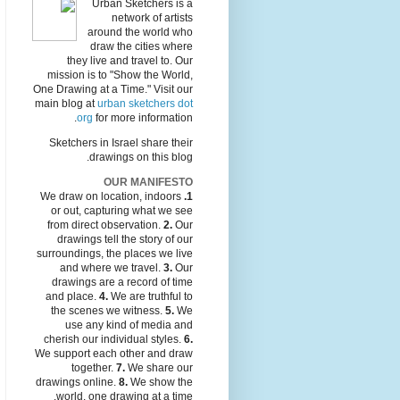
Urban Sketchers is a
network of artists
around the world who
draw the cities where
they live and travel to. Our
mission is to "Show the World,
One Drawing at a Time." Visit our
main blog at
urban sketchers dot
org
for more information.
Sketchers in Israel share their
drawings on this blog.
OUR MANIFESTO
We draw on location, indoors
1.
or out, capturing what we see
from direct observation.
2.
Our
drawings tell the story of our
surroundings, the places we live
and where we travel.
3.
Our
drawings are a record of time
and place.
4.
We are truthful to
the scenes we witness.
5.
We
use any kind of media and
cherish our individual styles.
6.
We support each other and draw
together.
7.
We share our
drawings online.
8.
We show the
world, one drawing at a time.