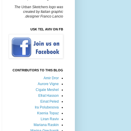
The Urban Sketchers logo was
created by Italian graphic
designer Franco Lancio.
USK TEL AVIV ON FB
CONTRIBUTORS TO THIS BLOG
Amir Dror
Aurore Vigne
Cigale Meshel
Efrat Hasson
Einat Peled
Ira Polubesova
Ksenia Topaz
Liran Raviv
Mariana Raskin
Marina Grechanik