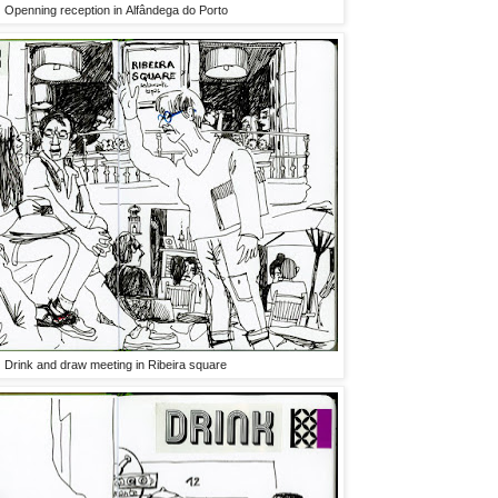
Openning reception in Alfândega do Porto
Drink and draw meeting in Ribeira square