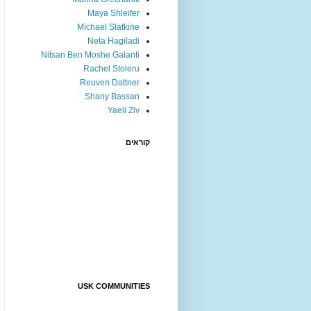
Maya Shleifer
Michael Slatkine
Neta Hagiladi
Nitsan Ben Moshe Galanti
Rachel Stoleru
Reuven Dattner
Shany Bassan
Yaeli Ziv
קוראים
USK COMMUNITIES