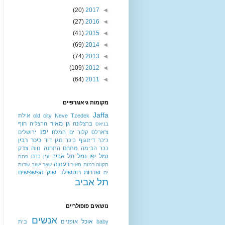
(20)
2017
◄
(27)
2016
◄
(41)
2015
◄
(69)
2014
◄
(74)
2013
◄
(109)
2012
◄
(64)
2011
◄
מקומות גיאוגרפיים
Jaffa
Neve Tzedek
old city
אילת
גן מאיר
ברצלונה
הרצליה
חוף
בניאס
יפו
צ'ארלס קלור
ים המלח
ירושלים
כיכר רבין
כיכר דיזנגוף
כיכר מגן דוד
נווה צדק
ככר הבימה
מתחם התחנה
נמל יפו
נמל תל אביב
עין כרם
פתח
רעננה
תקווה
רמות מאיר
שאר ישוב
שדות
שדרות רוטשילד
שוק הפשפשים
ים
תל אביב
נושאים פופולריים
אנשים
אוכל
baby
אופניים
בית