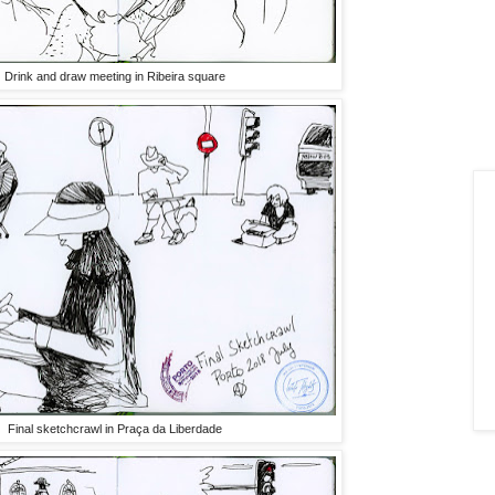
Drink and draw meeting in Ribeira square
Final sketchcrawl in Praça da Liberdade