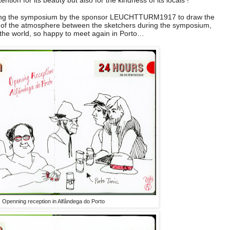
tention for its beauty but also for the kindness of its locals !
uring the symposium by the sponsor LEUCHTTURM1917 to draw the
 of the atmosphere between the sketchers during the symposium,
d the world, so happy to meet again in Porto…
Openning reception in Alfândega do Porto